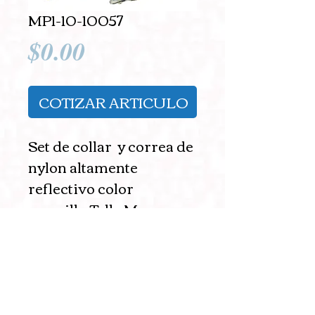
MP1-10-10057
Precio
$0.00
COTIZAR ARTICULO
Set de collar  y correa de 
nylon altamente 
reflectivo color 
amarillo.Talla M.
Details
EMPAQUE: 120
PCS/CTN