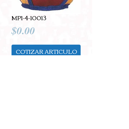
MP1-4-10013
Precio
$0.00
COTIZAR ARTICULO
Pesa de juguete con soga 
nudo
Composición: Polyester
Tamaño:    Ø14cmx34 
Details
Empaque: 36 PCS/CTN