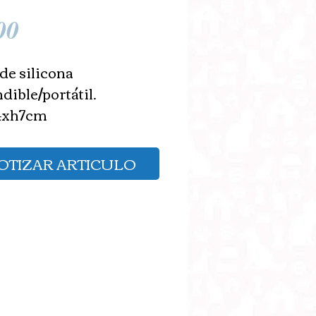
Precio
00
de silicona 
dible/portátil.
4xh7cm
OTIZAR ARTICULO