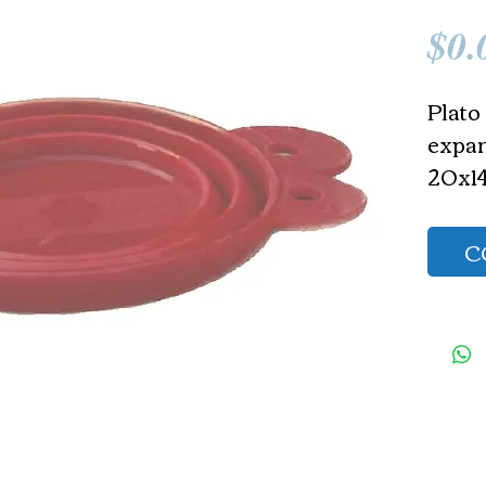
$0.
Plato 
expan
20x1
C