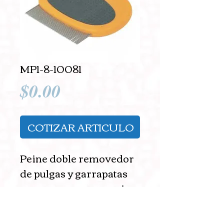
MP1-8-10081
Precio
$0.00
COTIZAR ARTICULO
Peine doble removedor 
de pulgas y garrapatas 
con mango ergonomico.
7x6cm.