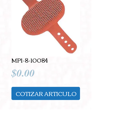
MP1-8-10084
Precio
$0.00
COTIZAR ARTICULO
Cepillo de mano con 
banda ajustable.